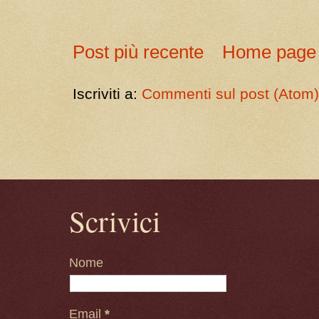
Post più recente
Home page
Iscriviti a:
Commenti sul post (Atom
Scrivici
Nome
Email
*