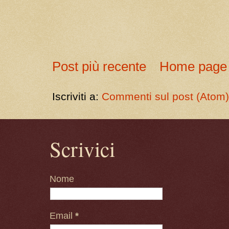
Post più recente
Home page
Iscriviti a:
Commenti sul post (Atom
Scrivici
Nome
Email
*