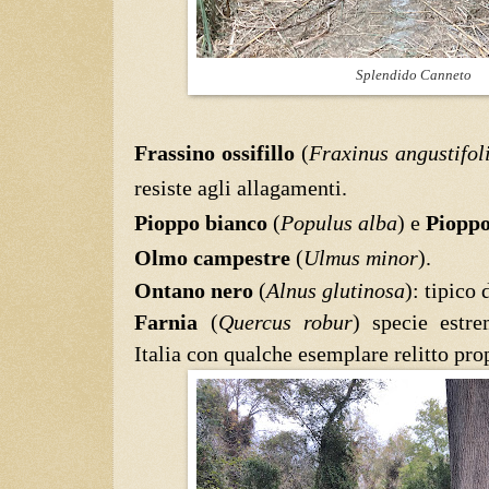
Splendido Canneto
Frassino ossifillo
(
Fraxinus angustifol
resiste agli allagamenti.
Pioppo bianco
(
Populus alba
) e
Pioppo
Olmo campestre
(
Ulmus minor
).
Ontano nero
(
Alnus glutinosa
): tipico
Farnia
(
Quercus robur
) specie estr
Italia con qualche esemplare relitto pro