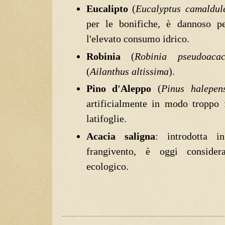
Eucalipto
(
Eucalyptus camaldul
per le bonifiche, è dannoso per
l'elevato consumo idrico.
Robinia
(
Robinia pseudoacac
(
Ailanthus altissima
).
Pino d'Aleppo
(
Pinus halepens
artificialmente in modo troppo f
latifoglie.
Acacia saligna
: introdotta 
frangivento, è oggi consider
ecologico.