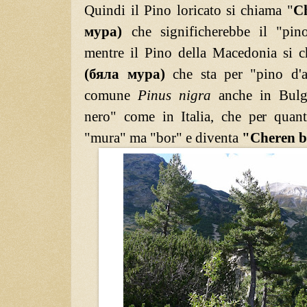
Quindi il Pino loricato si chiama "
C
мура)
che significherebbe il "pino
mentre il Pino della Macedonia si 
(бяла мура)
che sta per "pino d'al
comune
Pinus nigra
anche in Bulga
nero" come in Italia, che per quan
"mura" ma "bor" e diventa
"Cheren b