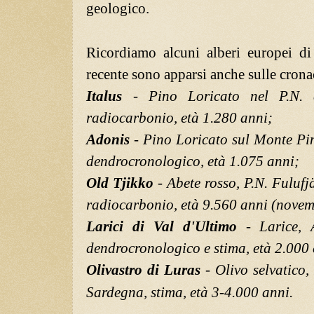
geologico.
Ricordiamo alcuni alberi europei di
recente sono apparsi anche sulle crona
Italus
- Pino Loricato nel P.N. d
radiocarbonio, età 1.280 anni;
Adonis
- Pino Loricato sul Monte Pi
dendrocronologico, età 1.075 anni;
Old Tjikko
- Abete rosso, P.N. Fulufj
radiocarbonio, età 9.560 anni (novemi
Larici di Val d'Ultimo
- Larice, 
dendrocronologico e stima, età 2.000 
Olivastro di Luras
- Olivo selvatico,
Sardegna, stima, età 3-4.000 anni.