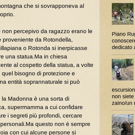
montagna che si sovrapponeva al
oprio.
 non percepivo da ragazzo erano le
Piano Rug
le proveniente da Rotondella,
conoscere 
dedicato al
 Villapiana o Rotonda si inerpicasse
re una statua.Ma in chiesa
gente al cospetto della statua, a volte
e quel bisogno di protezione e
na entità soprannaturale si può
escursion
non siete
i la Madonna è una sorta di
zaino/un 
ca, supermamma a cui confidare
re i segreti più profondi, cercare
ie personali.Ma questo non è sempre
ioia con cui alcune persone si