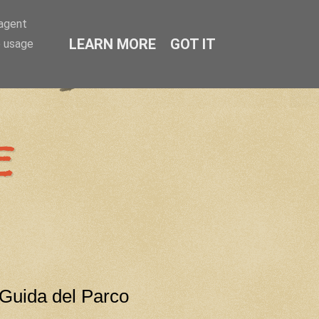
-agent
LEARN MORE
GOT IT
e usage
e
 Guida del Parco