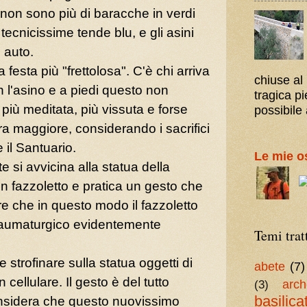
non sono più di baracche in verdi
tecnicissime tende blu, e gli asini
e auto.
festa più "frettolosa". C'è chi arriva
chiuse al
n l'asino e a piedi questo non
tragica p
più meditata, più vissuta e forse
possibile 
a maggiore, considerando i sacrifici
 il Santuario.
Le mie o
 si avvicina alla statua della
fazzoletto e pratica un gesto che
e che in questo modo il fazzoletto
 taumaturgico evidentemente
Temi trat
strofinare sulla statua oggetti di
abete
(7)
n cellulare. Il gesto è del tutto
arch
(3)
basilica
onsidera che questo nuovissimo