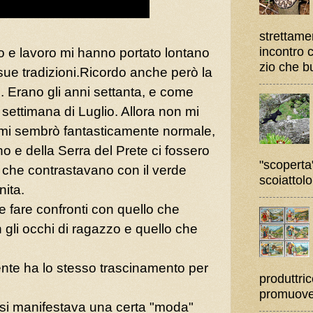
strettame
incontro 
io e lavoro mi hanno portato lontano
zio che bu
sue tradizioni.Ricordo anche però la
. Erano gli anni settanta, e come
 settimana di Luglio. Allora non mi
 mi sembrò fantasticamente normale,
no e della Serra del Prete ci fossero
"scoperta"
 che contrastavano con il verde
scoiattolo
nita.
e fare confronti con quello che
 gli occhi di ragazzo e quello che
ente ha lo stesso trascinamento per
produttric
promuover
ni si manifestava una certa "moda"