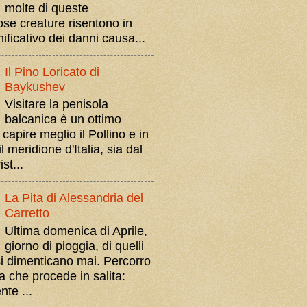
molte di queste
ose creature risentono in
ificativo dei danni causa...
Il Pino Loricato di
Baykushev
Visitare la penisola
balcanica è un ottimo
apire meglio il Pollino e in
l meridione d'Italia, sia dal
st...
La Pita di Alessandria del
Carretto
Ultima domenica di Aprile,
giorno di pioggia, di quelli
i dimenticano mai. Percorro
a che procede in salita:
te ...