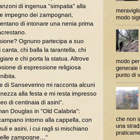
nzoni di ingenua "simpatia" alla
meravigli
te impegno dei zampognari,
modo sign
 tentano di intonare una nenia prima
sacrestano.
ssione? Ognuno partecipa a suo
canta, chi balla la tarantella, chi
iare e chi porta la statua. Altrove
modo per c
sione di espressione religiosa
generale i
punto di vi
nibita.
 di Sanseverino mi racconta alcuni
inezza alla festa e mi resta impresso
o di centinaia di asini".
an Douglas in "Old Calabria":
che non s
campano intorno alla cappella, con
una strad
i e asini, i cui ragli si mischiano
praticamen
 delle zampogne…"