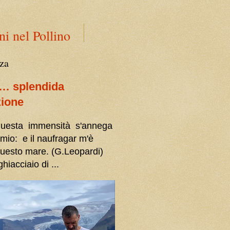
ni nel Pollino
za
a… splendida
zione
 questa immensità s'annega
 mio: e il naufragar m'è
questo mare. (G.Leopardi)
ghiacciaio di ...