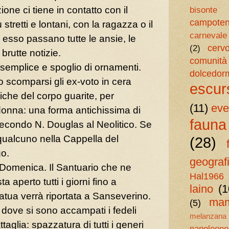
ne ci tiene in contatto con il
bisonte
campote
stretti e lontani, con la ragazza o il
carnevale
 esso passano tutte le ansie, le
cerv
(2)
 brutte notizie.
comunità
 semplice e spoglio di ornamenti.
dolcedor
 scomparsi gli ex-voto in cera
escur
miche del corpo guarite, per
(11)
eve
donna: una forma antichissima di
fauna
econdo N. Douglas al Neolitico. Se
ualcuno nella Cappella del
(28)
o.
geograf
 Domenica. Il Santuario che ne
Hal1966
a aperto tutti i giorni fino a
laino
(1
tua verrà riportata a Sanseverino.
mam
(5)
 dove si sono accampati i fedeli
melanzan
glia: spazzatura di tutti i generi
napoleone