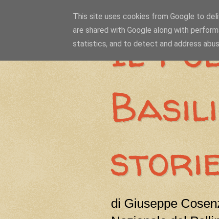
This site uses cookies from Google to deliv
are shared with Google along with perform
Il Pol
statistics, and to detect and address abus
Basil
stori
di Giuseppe Cosenz