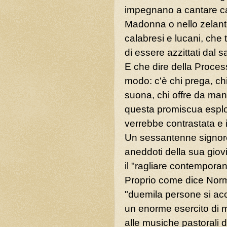
impegnano a cantare ca
Madonna o nello zelan
calabresi e lucani, che
di essere azzittati dal 
E che dire della Proce
modo: c'è chi prega, chi 
suona, chi offre da mang
questa promiscua esplo
verrebbe contrastata e i
Un sessantenne signore
aneddoti della sua giov
il "ragliare contemporane
Proprio come dice Norm
"duemila persone si ac
un enorme esercito di mul
alle musiche pastorali