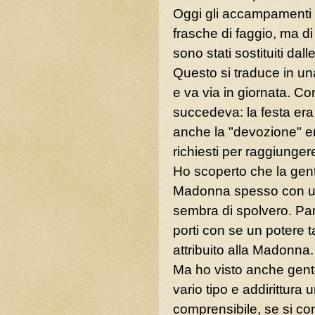
Oggi gli accampamenti 
frasche di faggio, ma di 
sono stati sostituiti dall
Questo si traduce in una 
e va via in giornata. Co
succedeva: la festa era 
anche la "devozione" er
richiesti per raggiungere
Ho scoperto che la gente
Madonna spesso con un 
sembra di spolvero. Par
porti con se un potere
attribuito alla Madonna.
Ma ho visto anche gente 
vario tipo e addirittura u
comprensibile, se si c