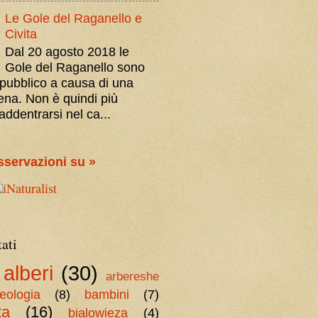
Le Gole del Raganello e
Civita
Dal 20 agosto 2018 le
Gole del Raganello sono
 pubblico a causa di una
iena. Non è quindi più
addentrarsi nel ca...
sservazioni su »
tati
alberi
(30)
arbereshe
eologia
(8)
bambini
(7)
ta
(16)
bialowieza
(4)