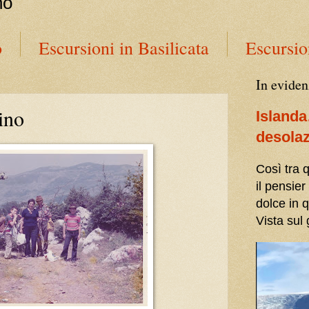
no
o
Escursioni in Basilicata
Escursio
In eviden
ino
Island
desola
Così tra
il pensier
dolce in 
Vista sul 