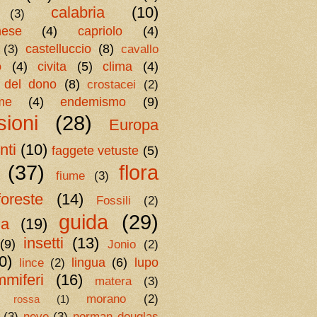
calabria
(10)
(3)
nese
(4)
capriolo
(4)
castelluccio
(8)
(3)
cavallo
o
(4)
civita
(5)
clima
(4)
 del dono
(8)
crostacei
(2)
me
(4)
endemismo
(9)
sioni
(28)
Europa
nti
(10)
faggete vetuste
(5)
(37)
flora
fiume
(3)
foreste
(14)
Fossili
(2)
guida
(29)
ia
(19)
insetti
(13)
(9)
Jonio
(2)
0)
lingua
(6)
lupo
lince
(2)
miferi
(16)
matera
(3)
morano
(2)
a rossa
(1)
(3)
neve
(3)
norman douglas