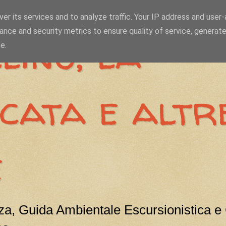
er its services and to analyze traffic. Your IP address and user
ance and security metrics to ensure quality of service, generat
lino, la
e.
icata e altr
e
a, Guida Ambientale Escursionistica e