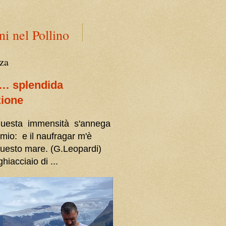
ni nel Pollino
za
a… splendida
zione
 questa immensità s'annega
 mio: e il naufragar m'è
questo mare. (G.Leopardi)
ghiacciaio di ...