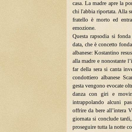
casa. La madre apre la por
chi l'abbia riportata. Alla su
fratello è morto ed ent
emozione.
Questa rapsodia si fonda 
data, che è concetto fonda
albanese: Kostantino resu
alla madre e nonostante l’i
far della sera si canta in
condottiero albanese Sca
gesta vengono evocate oltr
danza con giri e movime
intrappolando alcuni pa
offrire da bere all’intera V
giornata si conclude tardi
proseguire tutta la notte 