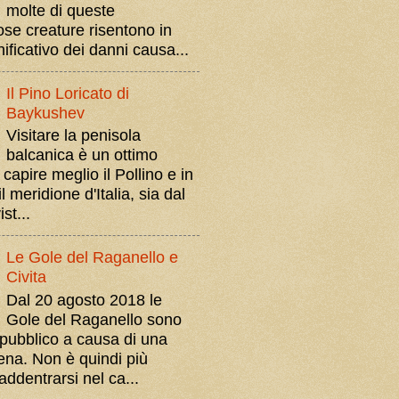
molte di queste
ose creature risentono in
ificativo dei danni causa...
Il Pino Loricato di
Baykushev
Visitare la penisola
balcanica è un ottimo
apire meglio il Pollino e in
l meridione d'Italia, sia dal
st...
Le Gole del Raganello e
Civita
Dal 20 agosto 2018 le
Gole del Raganello sono
 pubblico a causa di una
iena. Non è quindi più
addentrarsi nel ca...