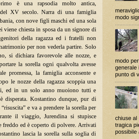
 primo è una rapsodia molto antica,
meravigli
 del XV secolo. Narra di una famiglia
modo sign
lbania, con nove figli maschi ed una sola
 viene chiesta in sposa da un signore di
enitori della ragazza ed i fratelli non
matrimonio per non vederla partire. Solo
no, si dichiara favorevole alle nozze, e
modo per c
portare la sorella ogni qualvolta avesse
generale i
tale promessa, la famiglia acconsente e
punto di vi
opo le nozze della ragazza scoppia una
ini, ed in un solo anno muoiono tutti e
 è disperata. Kostantino dunque, pur di
 “risuscita” e va a prendere la sorella per
rante il viaggio, Jurendina si stupisce
chiuse al
tragica p
e freddo ed è coperto di polvere. Arrivati
possibile 
stantino lascia la sorella sulla soglia di