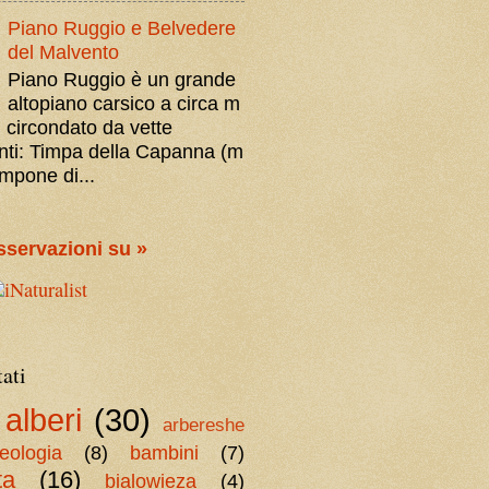
Piano Ruggio e Belvedere
del Malvento
Piano Ruggio è un grande
altopiano carsico a circa m
 circondato da vette
nti: Timpa della Capanna (m
impone di...
sservazioni su »
tati
alberi
(30)
arbereshe
eologia
(8)
bambini
(7)
ta
(16)
bialowieza
(4)