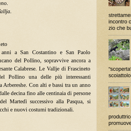
nno.
allja.
strettame
incontro 
zio che bu
neto
 anni a San Costantino e San Paolo
ucano del Pollino, sopravvive ancora a
rsante Calabrese. Le Vallje di Frascineto
"scoperta"
scoiattolo
del Pollino una delle più interessanti
ra Arbereshe. Con alti e bassi tra un anno
dalle decina fino alle centinaia di persone
del Martedì successivo alla Pasqua, si
chi e nuovi costumi tradizionali.
produttric
promuover