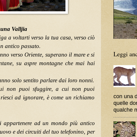
 una Valljia
ga a voltarti verso la tua casa, verso ciò
n antico passato.
Leggi an
anno verso Oriente, superano il mare e si
ontane, su aspre montagne che mai hai
anno solo sentito parlare dai loro nonni.
ui non puoi sfuggire, a cui non puoi
con una 
n riesci ad ignorare, è come un richiamo
quelle do
qualche 
di appartenere ad un mondo più antico
nuovo e dei circuiti del tuo telefonino, per