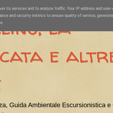
er its services and to analyze traffic. Your IP address and user
ance and security metrics to ensure quality of service, generat
lino, la
e.
icata e altr
e
a, Guida Ambientale Escursionistica e