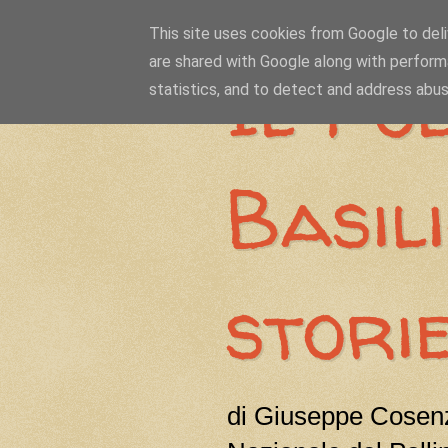
This site uses cookies from Google to deliv
are shared with Google along with perform
Il Pol
statistics, and to detect and address abus
Basil
stori
di Giuseppe Cosenz