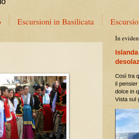
no
o
Escursioni in Basilicata
Escursio
In eviden
Island
desola
Così tra
il pensier
dolce in 
Vista sul 